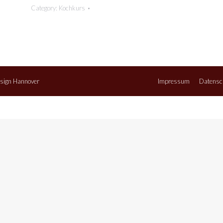
Category:
Kochkurs
sign Hannover
Impressum
Datensc