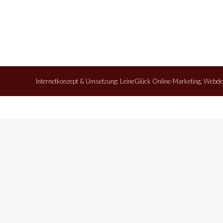
Internetkonzept & Umsetzung:
LeineGlück Online-Marketing
,
Webde