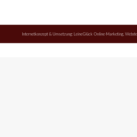
Internetkonzept & Umsetzung:
LeineGlück Online-Marketing
,
Webde