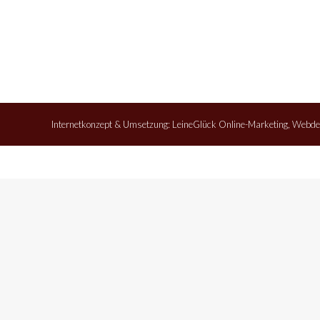
Internetkonzept & Umsetzung:
LeineGlück Online-Marketing
,
Webde