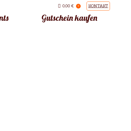
0,00
€
KONTAKT
0
nts
Gutschein kaufen