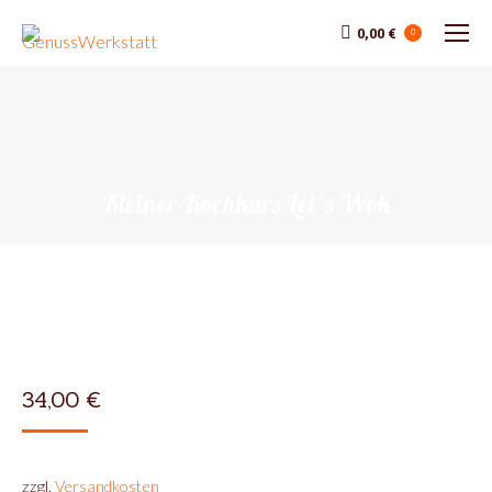
0,00
€
0
Kleiner Kochkurs Let´s Wok
34,00
€
zzgl.
Versandkosten