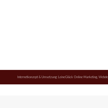
Internetkonzept & Umsetzung:
LeineGlück Online-Marketing
,
Webde