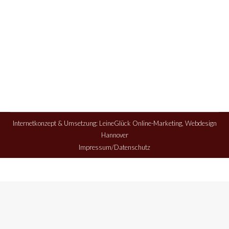
Internetkonzept & Umsetzung:
LeineGlück Online-Marketing
,
Webdesign
Hannover
Impressum/Datenschutz