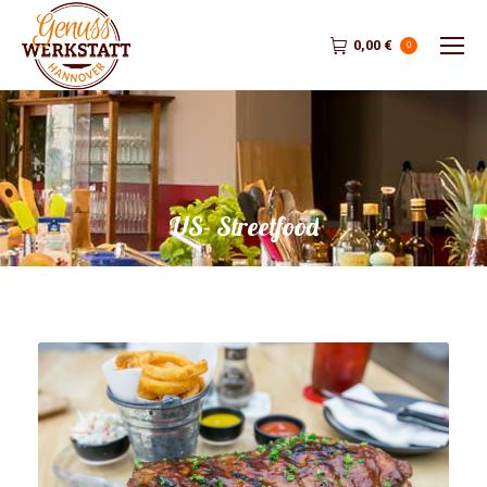
0,00
€
0
US- Streetfood