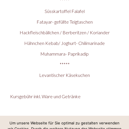
*****
Süsskartoffel Falafel
Fatayar- gefüllte Teigtaschen
Hackfleischbällchen / Berberitzen / Koriander
Hähnchen Kebab/ Joghurt- Chilimarinade
Muhammara- Paprikadip
*****
Levantischer Käsekuchen
Kursgebühr inkl. Ware und Getränke
Um unsere Webseite für Sie optimal zu gestalten verwenden
wir Cookies. Durch die weitere Nutzung der Webseite stimmen