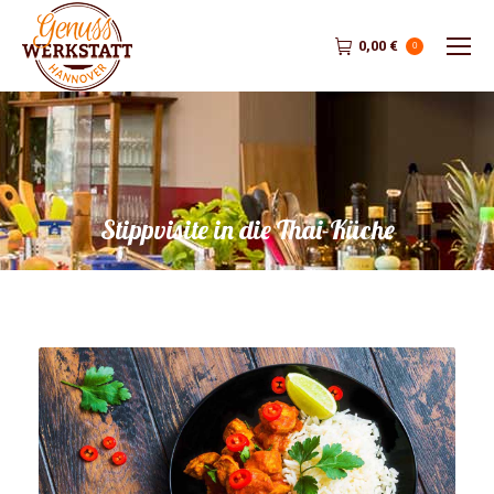
0,00
€
0
Stippvisite in die Thai-Küche