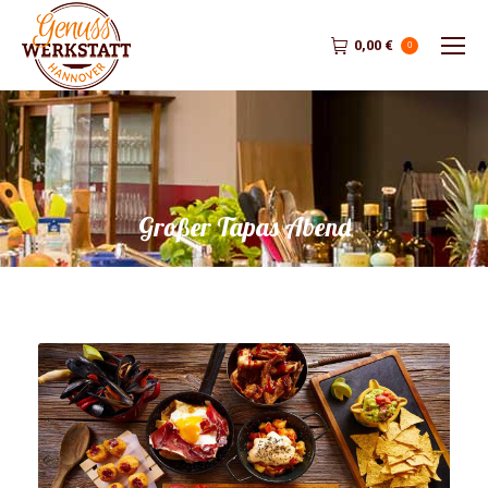
0,00
€
0
Großer Tapas Abend