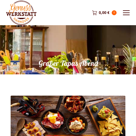
0,00
€
0
Großer Tapas Abend