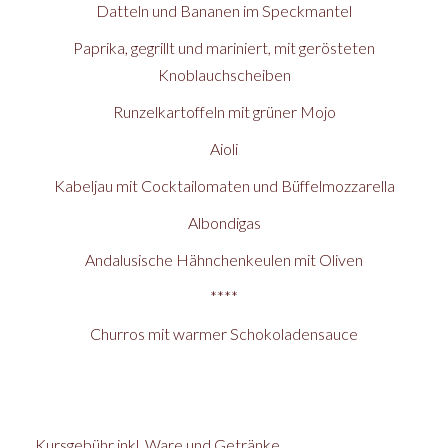
Datteln und Bananen im Speckmantel
Paprika, gegrillt und mariniert, mit gerösteten
Knoblauchscheiben
Runzelkartoffeln mit grüner Mojo
Aioli
Kabeljau mit Cocktailomaten und Büffelmozzarella
Albondigas
Andalusische Hähnchenkeulen mit Oliven
****
Churros mit warmer Schokoladensauce
Kursgebühr inkl. Ware und Getränke