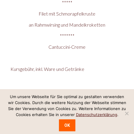
*****
Filet mit Schmorapfelkruste
an Rahmwirsing und Mandelkroketten
*******
Cantuccini-Creme
Kursgebühr, inkl. Ware und Getränke
Um unsere Webseite für Sie optimal zu gestalten verwenden
wir Cookies. Durch die weitere Nutzung der Webseite stimmen
Internetkonzept & Umsetzung:
LeineGlück Online-Marketing
,
Webdesign
Sie der Verwendung von Cookies zu. Weitere Informationen zu
Hannover
Cookies erhalten Sie in unserer
Datenschutzerklärung
.
Impressum/Datenschutz
OK