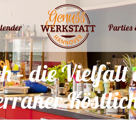
lender
Parties 
lender
Parties 
 – die Vielfalt 
rraner Köstlic