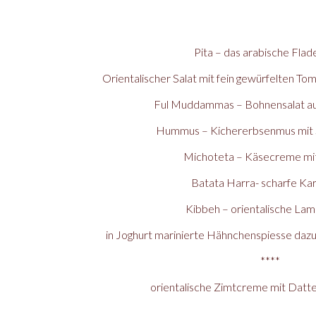
Pita – das arabische Fla
Orientalischer Salat mit fein gewürfelten T
Ful Muddammas – Bohnensalat auf
Hummus – Kichererbsenmus mit
Michoteta – Käsecreme mi
Batata Harra- scharfe Kar
Kibbeh – orientalische La
in Joghurt marinierte Hähnchenspiesse da
****
orientalische Zimtcreme mit Datte