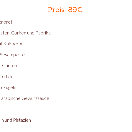
Preis: 89€
denbrot
omaten, Gurken und Paprika
 Kairoer Art –
 Sesampaste –
t Gurken
toffeln
mmkugeln
zu arabische Gewürzsauce
ln und Pistazien