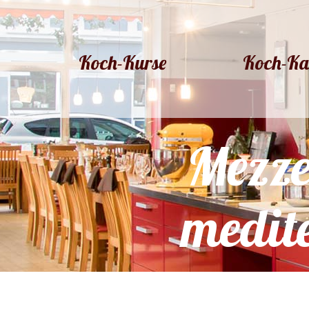
Koch-Kurse
Koch-Ka
Koch-Kurse
Koch-Ka
Mezzeh
medite