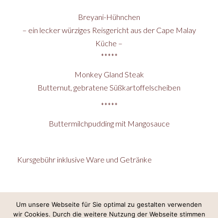
Breyani-Hühnchen
– ein lecker würziges Reisgericht aus der Cape Malay
Küche –
*****
Monkey Gland Steak
Butternut, gebratene Süßkartoffelscheiben
*****
Buttermilchpudding mit Mangosauce
Kursgebühr inklusive Ware und Getränke
Um unsere Webseite für Sie optimal zu gestalten verwenden
wir Cookies. Durch die weitere Nutzung der Webseite stimmen
Internetkonzept & Umsetzung:
LeineGlück Online-Marketing
,
Webdesign