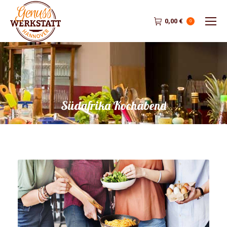
0,00
€
0
Südafrika Kochabend