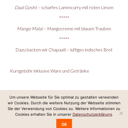
Daal Gosht –
scharfes Lammcurry mit roten Linsen
*****
Mango Malai
– Mangocreme mit blauen Trauben
*****
Dazu backen wir Chapaati – luftiges indisches Brot
Kursgebühr inklusive Ware und Getränke
Um unsere Webseite für Sie optimal zu gestalten verwenden
wir Cookies. Durch die weitere Nutzung der Webseite stimmen
Internetkonzept & Umsetzung:
LeineGlück Online-Marketing
,
Webdesign
Sie der Verwendung von Cookies zu. Weitere Informationen zu
Hannover
Cookies erhalten Sie in unserer
Datenschutzerklärung
.
Impressum/Datenschutz
OK