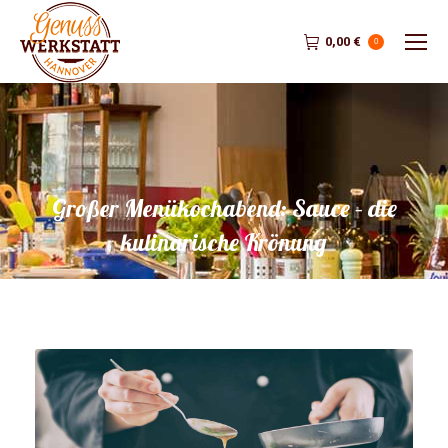
0,00
€
0
Großer Menükochabend: Sauce – die
kulinarische Krönung