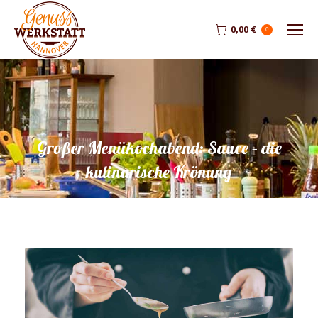
0,00
€
0
Großer Menükochabend: Sauce – die
kulinarische Krönung