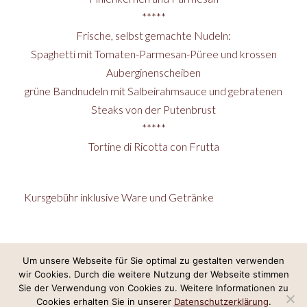
*****
Frische, selbst gemachte Nudeln:
Spaghetti mit Tomaten-Parmesan-Püree und krossen
Auberginenscheiben
grüne Bandnudeln mit Salbeirahmsauce und gebratenen
Steaks von der Putenbrust
*****
Tortine di Ricotta con Frutta
Kursgebühr inklusive Ware und Getränke
Um unsere Webseite für Sie optimal zu gestalten verwenden
wir Cookies. Durch die weitere Nutzung der Webseite stimmen
Internetkonzept & Umsetzung:
LeineGlück Online-Marketing
,
Webdesign
Sie der Verwendung von Cookies zu. Weitere Informationen zu
Hannover
Cookies erhalten Sie in unserer
Datenschutzerklärung
.