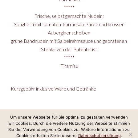
*****
Frische, selbst gemachte Nudeln:
Spaghetti mit Tomaten-Parmesan-Püree und krossen
Auberginenscheiben
grüne Bandnudeln mit Salbeirahmsauce und gebratenen
Steaks von der Putenbrust
*****
Tiramisu
Kursgebühr inklusive Ware und Getränke
Um unsere Webseite für Sie optimal zu gestalten verwenden
wir Cookies. Durch die weitere Nutzung der Webseite stimmen
Internetkonzept & Umsetzung:
LeineGlück Online-Marketing
,
Webdesign
Sie der Verwendung von Cookies zu. Weitere Informationen zu
Hannover
Cookies erhalten Sie in unserer
Datenschutzerklärung
.