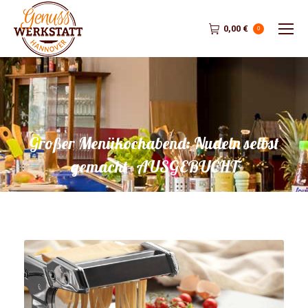
0,00
€
0
Großer Menükochabend: Nudeln selbst
gemacht- AUSGEBUCHT