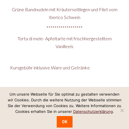
Grüne Bandnudeln mit Kräuterseitlingen und Filet vom
Iberico Schwein
******************
Torta di mele- Apfeltarte mit frischhergestelltem
Vanilleeis
Kursgebühr inklusive Ware und Getränke
Um unsere Webseite für Sie optimal zu gestalten verwenden
wir Cookies. Durch die weitere Nutzung der Webseite stimmen
Internetkonzept & Umsetzung:
LeineGlück Online-Marketing
,
Webdesign
Sie der Verwendung von Cookies zu. Weitere Informationen zu
Hannover
Cookies erhalten Sie in unserer
Datenschutzerklärung
.
Impressum/Datenschutz
OK