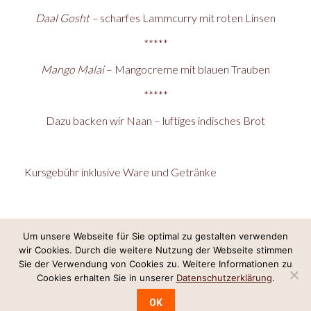
Daal Gosht –
scharfes Lammcurry mit roten Linsen
*****
Mango Malai
– Mangocreme mit blauen Trauben
*****
Dazu backen wir Naan – luftiges indisches Brot
Kursgebühr inklusive Ware und Getränke
Um unsere Webseite für Sie optimal zu gestalten verwenden
wir Cookies. Durch die weitere Nutzung der Webseite stimmen
Internetkonzept & Umsetzung:
LeineGlück Online-Marketing
,
Webdesign
Sie der Verwendung von Cookies zu. Weitere Informationen zu
Hannover
Cookies erhalten Sie in unserer
Datenschutzerklärung
.
Impressum/Datenschutz
OK