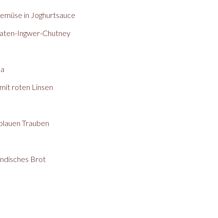
emüse in Joghurtsauce
maten-Ingwer-Chutney
la
it roten Linsen
blauen Trauben
indisches Brot