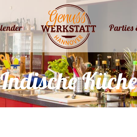
lender
Parties 
lender
Parties 
Indische Küche