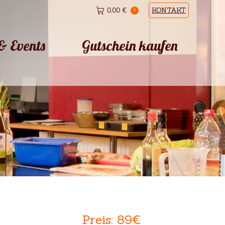
0,00
€
KONTAKT
0
& Events
Gutschein kaufen
& Events
Gutschein kaufen
Preis: 89€