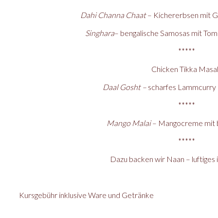
Dahi Channa Chaat
– Kichererbsen mit G
Singhara
– bengalische Samosas mit To
*****
Chicken Tikka Masa
Daal Gosht –
scharfes Lammcurry m
*****
Mango Malai
– Mangocreme mit 
*****
Dazu backen wir Naan – luftiges 
Kursgebühr inklusive Ware und Getränke