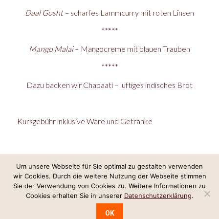
Daal Gosht –
scharfes Lammcurry mit roten Linsen
*****
Mango Malai
– Mangocreme mit blauen Trauben
*****
Dazu backen wir Chapaati – luftiges indisches Brot
Kursgebühr inklusive Ware und Getränke
Um unsere Webseite für Sie optimal zu gestalten verwenden
wir Cookies. Durch die weitere Nutzung der Webseite stimmen
Internetkonzept & Umsetzung:
LeineGlück Online-Marketing
,
Webdesign
Sie der Verwendung von Cookies zu. Weitere Informationen zu
Hannover
Cookies erhalten Sie in unserer
Datenschutzerklärung
.
Impressum/Datenschutz
OK