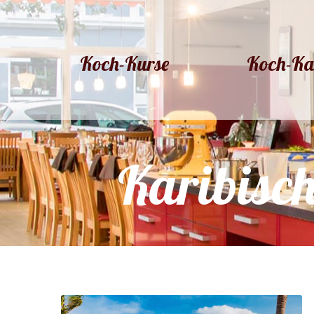
Koch-Kurse
Koch-Ka
Koch-Kurse
Koch-Ka
Karibis