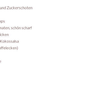
 und Zuckerschoten
mps
omaten, schön scharf
icken
 Kokossalsa
offelecken)
e