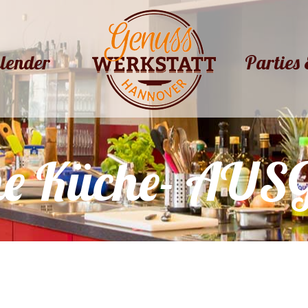
lender
Parties 
lender
Parties 
che Küche- AU