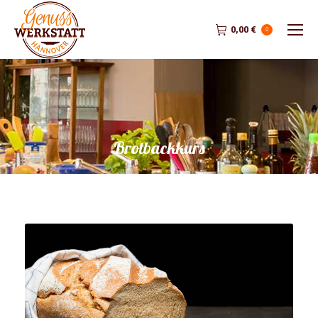
0,00
€
0
Brotbackkurs